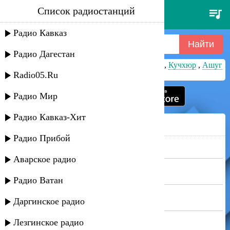
Список радиостанций
Радио Дагестана | Кавказа
Радио Кавказ
Радио Дагестан
Тимур Мазанаев
,
Селли
,
Шамиль Гамзатов
,
Кучхюр
,
Ашуг
Алихан
Radio05.Ru
Радио Мир
Радио Кавказ-Хит
Недавно слушали
Радио Прибой
Муи Гасанова - Дару Дарман
[17 секунд назад]
Аварское радио
Аварское радио
MAGAS - Коварная
[1 минуту назад]
Радио Кавказ-Хит
Радио Ватан
MAGAS - Коварная
[1 минуту назад]
Даргинское радио
Радио Кавказ-Хит
Асиль группа - Письмо
Лезгинское радио
[1 минуту назад]