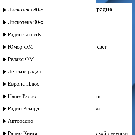
Топ песен на
Даргинское радио
Дискотека 80-х
Дискотека 90-х
Фатима - Ангел мой
Радио Comedy
Магомед Лукманов - Дагестан
Юмор ФМ
Магомедсалам Магомедов - Лунный свет
Релакс ФМ
Шамиль Гаджиев - Лейла
Детское радио
Горцы квинтет - Горцы квинтет –
Европа Плюс
Фатима - Подойди ко мне
Наше Радио
Магомед-Къади Бахмудов - Боль души
Радио Рекорд
Ирина Алишихова - Вселенная любви
Авторадио
Шарип Гусейнов - Богатство гор
Радио Книга
Бурлият Магомедова - Песня даргинской девушки