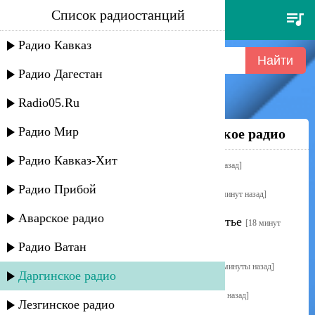
Список радиостанций
Даргинское радио
Радио Кавказ
Радио Дагестан
Radio05.Ru
Радио Мир
Недавно слушали на
Даргинское радио
Радио Кавказ-Хит
Пазилат Омарова - Для тебя
[2 минуты назад]
Радио Прибой
Джамиля Раджабова - Акушинка
[13 минут назад]
Аварское радио
Умайра Шахбанова - Верни мое счастье
[18 минут
назад]
Радио Ватан
Самира Омарова - Дигайля хабар
[22 минуты назад]
Даргинское радио
Пазилат Омарова - ЧарукIен
[24 минуты назад]
Лезгинское радио