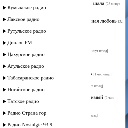
Рукият Халимбекова - Ва дила базли шала
[28 минут
Кумыкское радио
назад]
Лакское радио
Магомедзапир Магомедов - Безымянная любовь
[32
минуты назад]
Рутульское радио
Талих - Алим Расул
[40 минут назад]
Диалог FM
Ринат Каримов - Любовь придет
[58 минут назад]
Цахурское радио
Заира Омарова - Любимый
[1 час назад]
Агульское радио
Салихат Омарова - Ты мое богатство
[1 час назад]
Табасаранское радио
Али Умалатов - Прими любимая
[2 часа назад]
Ногайское радио
Шалазай Гаджиева - Пишу тебе любимый
[2 часа
Татское радио
назад]
Радио Страна гор
Патя Курбанова - Верю в тебя
[3 часа назад]
Радио Nostalgie 93.9
Оксана - Узнала тебя
[3 часа назад]