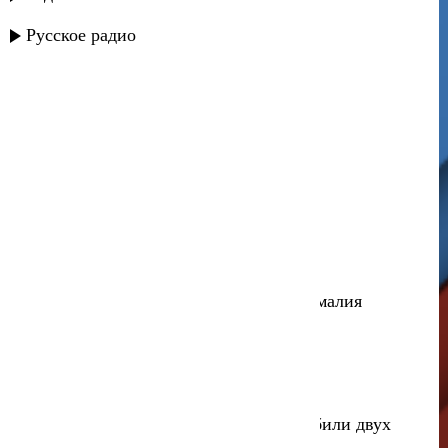
AY-DAN - Обними
Русское радио
Артур Бесаев - Повезло
Анора - Что ты делаешь со мной
Li-Lu - Покорил моё сердце
Лейла Замаева - Горцы
Мурат Тхагалегов - По-любому
Рустам Нахушев - Скажи мне да
Даниэль Гарунов, Sabrina Fire - Аномалия
MEDNA - SPAM
Аслан Кятов - Под корочкой льда
Аслан Суюнов - Я и мой друг полюбили двух
подруг