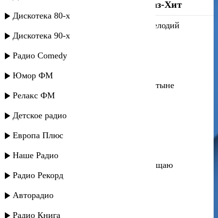
Топ песен на
Радио Кавказ-Хит
Дискотека 80-х
Бислан Суипов - Попурри разных мелодий
Дискотека 90-х
Альберт Назранов - Кругом голова
Радио Comedy
Артур Кунижев - Две стихии
Юмор ФМ
Ильмурат Мухаметов - Цветок в пустыне
Релакс ФМ
ARTEE - Сладкий яд
Детское радио
Любовь Василек - Химия
Европа Плюс
Макка Сагаипова - Мы не вместе
Наше Радио
Амина Магомедова - За всё тебя прощаю
Радио Рекорд
Давид Темиров - Лето
Авторадио
Замира Жабоева - А на небе луна
Радио Книга