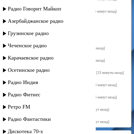
Радио Говорит Майкоп
Шамиль Кашешов - Тёплый ветер
[25 минут назад]
Азербайджанское радио
Сангин - Сети
[28 минут назад]
Грузинское радио
Сангин - Сети
[28 минут назад]
Чеченское радио
Олежка Каспер - За невестой
[30 минут назад]
Карачаевское радио
Олежка Каспер - За невестой
[30 минут назад]
Осетинское радио
Рейсан Магомедкеримов - Ай, да оп
[33 минуты назад]
Радио Индия
Бахтавар - Чтобы девушек любить
[35 минут назад]
Радио Фитнес
Бахтавар - Чтобы девушек любить
[35 минут назад]
Ретро FM
Ацамаз Дзотов - Кровь не вода
[39 минут назад]
Радио Фантастики
Ацамаз Дзотов - Кровь не вода
[39 минут назад]
Дискотека 70-х