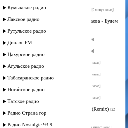
Кумыкское радио
Джамбулат Магомедов - По кабакам
[9 минут назад]
Лакское радио
Ислам Мальсуйгенов, Зульфия Чотчаева - Будем
вместе
[12 минут назад]
Рутульское радио
Гоша Грачевский - Прости
[15 минут назад]
Диалог FM
Гоша Грачевский - Прости
[15 минут назад]
Цахурское радио
Анжелика Начесова - Аравай
[19 минут назад]
Агульское радио
Анжелика Начесова - Аравай
[19 минут назад]
Табасаранское радио
Анжелика Начесова - Аравай
[19 минут назад]
Ногайское радио
Анжелика Начесова - Аравай
[19 минут назад]
Татское радио
Артавазд Атоян - Storm of Memories (Remix)
[22
Радио Страна гор
минуты назад]
Радио Nostalgie 93.9
Шамиль Кашешов - Тёплый ветер
[25 минут назад]