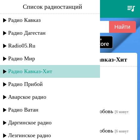
Список радиостанций
Радио Кавказ-Хит
Радио Кавказ
Радио Дагестан
Radio05.Ru
Радио Мир
Недавно слушали на
Радио Кавказ-Хит
Радио Кавказ-Хит
Рада Рай - Гитара, пой!
[3 минуты назад]
Радио Прибой
Рада Рай - Гитара, пой!
[3 минуты назад]
Аварское радио
Рада Рай - Гитара, пой!
[3 минуты назад]
Радио Ватан
Руслан Швыдченко - Между нами любовь
[6 минут
назад]
Даргинское радио
Руслан Швыдченко - Между нами любовь
[6 минут
Лезгинское радио
назад]