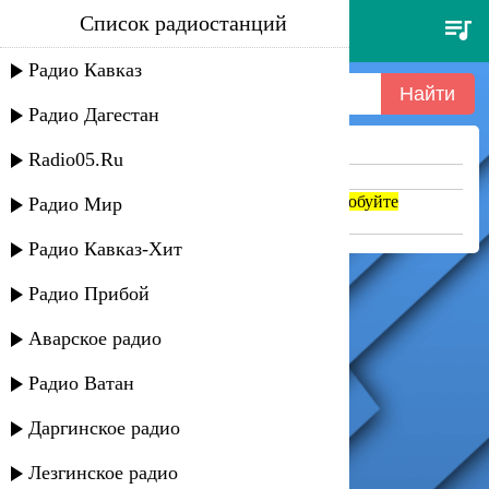
Список радиостанций
yaki-da - i saw you dancing
Радио Кавказ
Радио Дагестан
Ничего не найдено =(
Radio05.Ru
Попробуйте укоротить запрос
Если название написано транслитом, попробуйте
Радио Мир
поменять на русский. abc => абц
Радио Кавказ-Хит
Радио Прибой
Аварское радио
Радио Ватан
Даргинское радио
Лезгинское радио