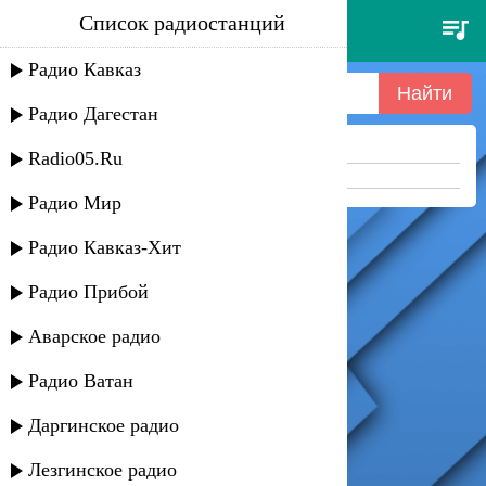
Список радиостанций
umaro - не набирай
Радио Кавказ
Радио Дагестан
Ничего не найдено =(
Radio05.Ru
Попробуйте укоротить запрос
Радио Мир
Радио Кавказ-Хит
Радио Прибой
Аварское радио
Радио Ватан
Даргинское радио
Лезгинское радио