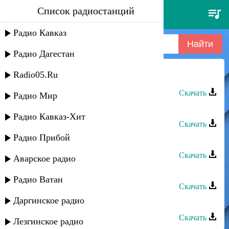
Список радиостанций
tolika - гаснут огни
Радио Кавказ
Радио Дагестан
Radio05.Ru
Амирина - Гаснут огни
Скачать
Радио Мир
Азнаур - Ночные огни
Радио Кавказ-Хит
Скачать
Радио Прибой
GR Style - Дагестанские Огни
Скачать
Аварское радио
Сергей Ильясафов - Огни Баку
Радио Ватан
Скачать
Даргинское радио
Азамат Пхешхов - Огни
Скачать
Лезгинское радио