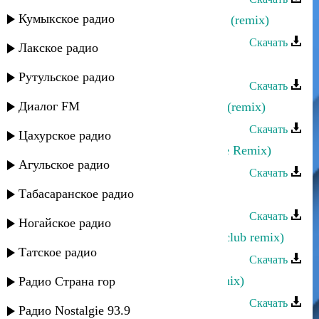
Кумыкское радио
Руслан Магомедов - Таинственная (remix)
Скачать
Лакское радио
Хпедж - Стхайриз (remix)
Рутульское радио
Скачать
Диалог FM
Эльдар Далгатов - Разбила сердце (remix)
Скачать
Цахурское радио
Dj Xenon - Лезгинка (Electro Dance Remix)
Агульское радио
Скачать
Табасаранское радио
Марина Алиева - Прости (Remix)
Скачать
Ногайское радио
Эльдар Далгатов - Я люблю тебя (club remix)
Татское радио
Скачать
Аслан Идрисов - Моя голубка (remix)
Радио Страна гор
Скачать
Радио Nostalgie 93.9