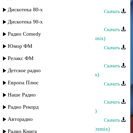
(remix)
Дискотека 80-х
Скачать
Ахмед Ахмедов - Зульфия(remix)
Дискотека 90-х
Скачать
Радио Comedy
Алик Шах-Мурадов - Иллаллах (remix)
Юмор ФМ
Скачать
Илья Ханукаев - Казачка (remix)
Релакс ФМ
Скачать
Детское радио
Илья Ханукаев - Воды арыка (remix)
Европа Плюс
Скачать
Жасмин - Холодно (Remix)
Наше Радио
Скачать
Радио Рекорд
Жасмин - Самый любимый (Remix)
Авторадио
Скачать
Ринат Каримов - Больше не стать (remix)
Радио Книга