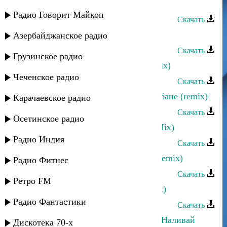
Black Mura - Новая страсть (remix)
Радио Говорит Майкоп
Скачать
Эдельвейс - Амантуб (club remix)
Азербайджанское радио
Скачать
Грузинское радио
Ахмед Закариев - Мои горцы (remix)
Чеченское радио
Скачать
Эльдар Мусаев - Поппури на барабане (remix)
Карачаевское радио
Скачать
Осетинское радио
Али Набиев - Яд къарасу (House Mix)
Радио Индия
Скачать
Загир Магомедов - Моя равнина (remix)
Радио Фитнес
Скачать
Ретро FM
Dag Style - Двигайте телами (remix)
Радио Фантастики
Скачать
Магомедрасул Курбанмагомедов - Наливай
Дискотека 70-х