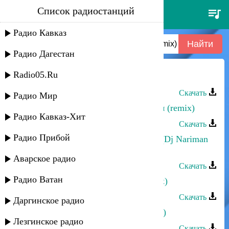
Список радиостанций
sting - desert rose (afro house
rupesh remix) radio edit
Радио Кавказ
Радио Дагестан
Radio05.Ru
Dj Xenon - Лезгинка (house Remix)
Скачать
Радио Мир
Загир Магомедов - Салам Алейкум (remix)
Радио Кавказ-Хит
Скачать
Радио Прибой
Шамиль Ханакаев - Огонь любви (Dj Nariman
Remix)
Аварское радио
Скачать
Радио Ватан
Прямое попадание - Джаная (remix)
Скачать
Даргинское радио
Эльчин Кулиев - Душа поет (remix)
Лезгинское радио
Скачать