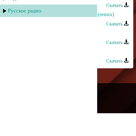
Скачать
Русское радио
Эльдар Далгатов - Знойной ночью (remix)
Скачать
Азнаур - Лейли (dance remix)
Скачать
Амир Мухтаров - Долина (remix)
Скачать
---
Русское радио