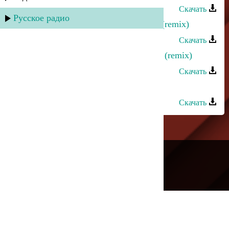
Скачать
Русское радио
Ринат Каримов - Больше не стать (remix)
Скачать
Эльдар Далгатов - Знойной ночью (remix)
Скачать
Азнаур - Лейли (dance remix)
Скачать
---
Русское радио