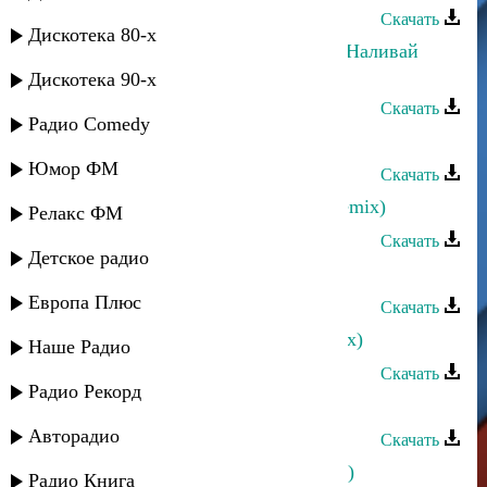
Скачать
Дискотека 80-х
Магомедрасул Курбанмагомедов - Наливай
(remix)
Дискотека 90-х
Скачать
Радио Comedy
Ахмед Ахмедов - Зульфия(remix)
Юмор ФМ
Скачать
Алик Шах-Мурадов - Иллаллах (remix)
Релакс ФМ
Скачать
Детское радио
Илья Ханукаев - Казачка (remix)
Европа Плюс
Скачать
Илья Ханукаев - Воды арыка (remix)
Наше Радио
Скачать
Радио Рекорд
Жасмин - Холодно (Remix)
Авторадио
Скачать
Жасмин - Самый любимый (Remix)
Радио Книга