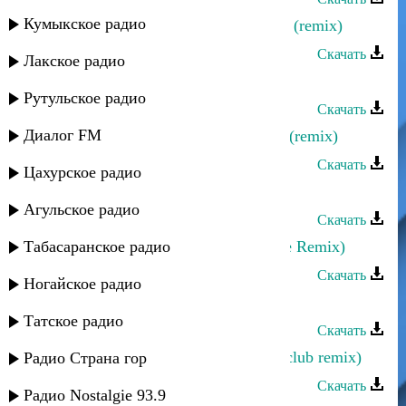
Кумыкское радио
Руслан Магомедов - Таинственная (remix)
Скачать
Лакское радио
Хпедж - Стхайриз (remix)
Рутульское радио
Скачать
Диалог FM
Эльдар Далгатов - Разбила сердце (remix)
Скачать
Цахурское радио
Dj Xenon - Лезгинка (house Remix)
Агульское радио
Скачать
Табасаранское радио
Dj Xenon - Лезгинка (Electro Dance Remix)
Скачать
Ногайское радио
Марина Алиева - Прости (Remix)
Татское радио
Скачать
Эльдар Далгатов - Я люблю тебя (club remix)
Радио Страна гор
Скачать
Радио Nostalgie 93.9