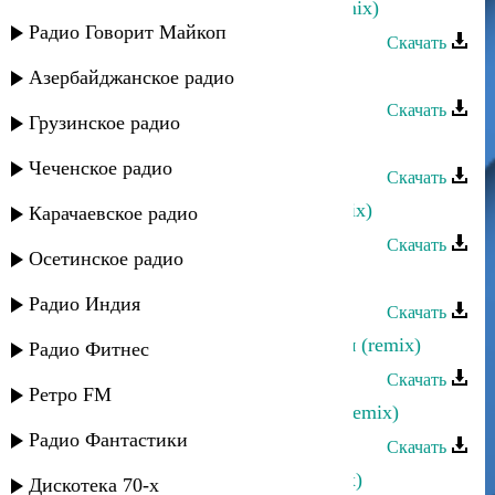
Аслан Идрисов - Моя голубка (remix)
Радио Говорит Майкоп
Скачать
Black Mura - Новая страсть (remix)
Азербайджанское радио
Скачать
Грузинское радио
Эдельвейс - Амантуб (club remix)
Чеченское радио
Скачать
Ахмед Закариев - Мои горцы (remix)
Карачаевское радио
Скачать
Осетинское радио
Аташка Умаров - Озелер (remix)
Радио Индия
Скачать
Загир Магомедов - Салам Алейкум (remix)
Радио Фитнес
Скачать
Ретро FM
Загир Магомедов - Моя равнина (remix)
Радио Фантастики
Скачать
Dag Style - Двигайте телами (remix)
Дискотека 70-х