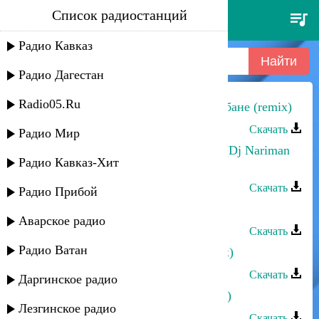
Список радиостанций
sandra - around my heart
(remix)
Радио Кавказ
Радио Дагестан
Radio05.Ru
Эльдар Мусаев - Поппури на барабане (remix)
Скачать
Радио Мир
Шамиль Ханакаев - Огонь любви (Dj Nariman
Радио Кавказ-Хит
Remix)
Скачать
Радио Прибой
Union - Remix
Аварское радио
Скачать
Радио Ватан
Прямое попадание - Джаная (remix)
Скачать
Даргинское радио
Эльчин Кулиев - Душа поет (remix)
Лезгинское радио
Скачать