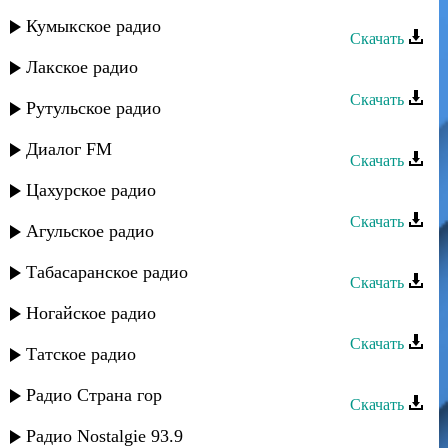
Rido - Главная причина
Кумыкское радио
Скачать
Лакское радио
Rido - Ищу тебя
Скачать
Рутульское радио
Rido - Я скучаю, мама
Диалог FM
Скачать
Цахурское радио
Rido - Мои мысли
Скачать
Агульское радио
Rido - Родная
Табасаранское радио
Скачать
Rido - Снег с неба
Ногайское радио
Скачать
Татское радио
Rido - Возраст не имеет значения
Радио Страна гор
Скачать
Rido - Зачем я нужен тебе
Радио Nostalgie 93.9