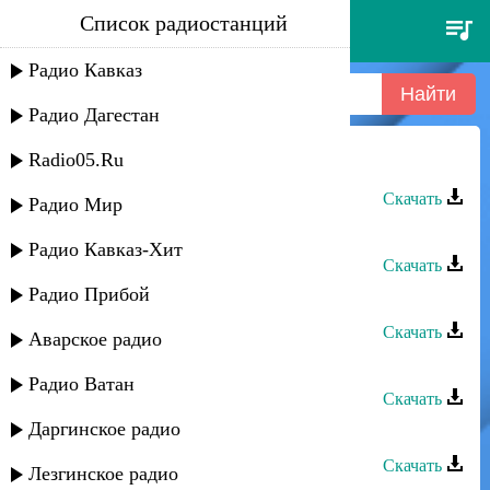
Список радиостанций
rido - нежность
Радио Кавказ
Радио Дагестан
Radio05.Ru
Rido - Нежность
Скачать
Радио Мир
Rido - Нам уже год
Радио Кавказ-Хит
Скачать
Радио Прибой
Рашид Магомедов - Моя нежность
Скачать
Аварское радио
Rido and Naida - Я лечу
Радио Ватан
Скачать
Даргинское радио
Rido - Для тебя
Скачать
Лезгинское радио