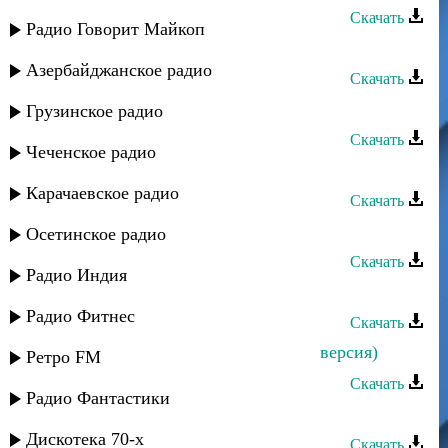
Скачать
Радио Говорит Майкоп
Rido - Не грусти не плачь
Азербайджанское радио
Скачать
Rido - Прости
Грузинское радио
Скачать
Чеченское радио
Rido - С чистого листа
Карачаевское радио
Скачать
Rido - Прошу забудь меня
Осетинское радио
Скачать
Радио Индия
Rido и Digo - Мне нужен рэп
Радио Фитнес
Скачать
Rido - Зачем я нужен тебе (полная версия)
Ретро FM
Скачать
Радио Фантастики
Rido и Digo - Как быть?
Дискотека 70-х
Скачать