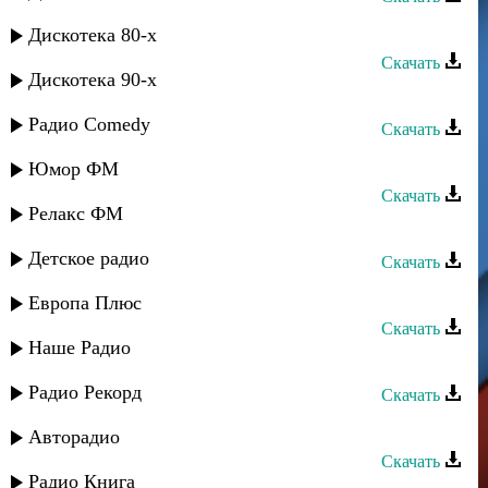
Rido - Уходишь-уходи
Дискотека 80-х
Скачать
Дискотека 90-х
Rido - Парнишка седой
Радио Comedy
Скачать
Digo и Rido feat Nala - 2 судьбы
Юмор ФМ
Скачать
Релакс ФМ
Rido - Я тебя теряю
Детское радио
Скачать
Rido - Настоящая любовь
Европа Плюс
Скачать
Наше Радио
Rido - Саратов-Москва
Радио Рекорд
Скачать
Rido - Спасибо искренне
Авторадио
Скачать
Радио Книга