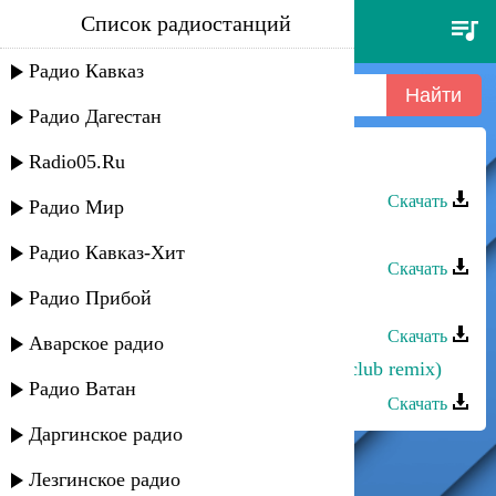
Список радиостанций
record club - oliver heldens
Радио Кавказ
Радио Дагестан
Radio05.Ru
Эдельвейс - Амантуб (club remix)
Скачать
Радио Мир
Dj Tabaristan - Club
Радио Кавказ-Хит
Скачать
Радио Прибой
Dj Agul - Club
Скачать
Аварское радио
Эльдар Далгатов - Я люблю тебя (club remix)
Радио Ватан
Скачать
Даргинское радио
Лезгинское радио