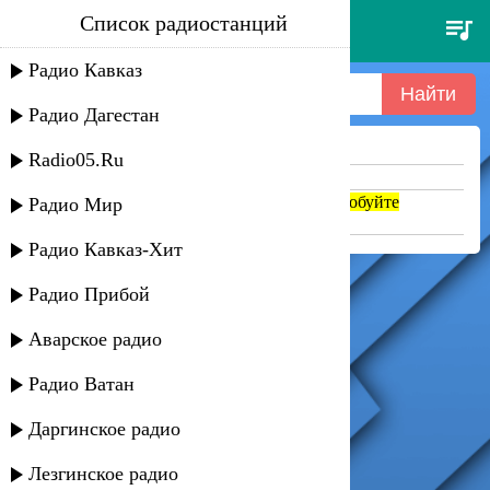
Список радиостанций
r.bar4o - serdze kroviu
oblivaetsya
Радио Кавказ
Радио Дагестан
Ничего не найдено =(
Radio05.Ru
Попробуйте укоротить запрос
Если название написано транслитом, попробуйте
Радио Мир
поменять на русский. abc => абц
Радио Кавказ-Хит
Радио Прибой
Аварское радио
Радио Ватан
Даргинское радио
Лезгинское радио