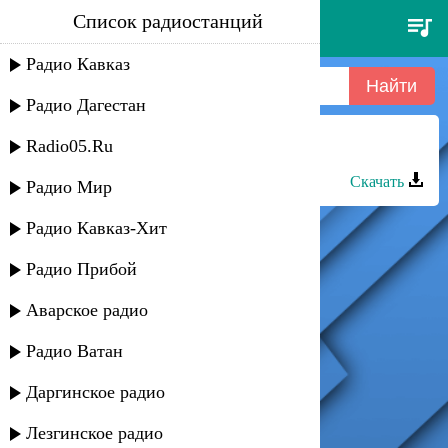
Список радиостанций
ofenbach - be mine (record mix)
Радио Кавказ
Радио Дагестан
Radio05.Ru
Шадвал группа - Михьи ашкъи
Скачать
Радио Мир
Радио Кавказ-Хит
Радио Прибой
Аварское радио
Радио Ватан
Даргинское радио
Лезгинское радио