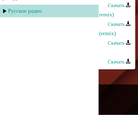
Скачать
Русское радио
Ринат Каримов - Больше не стать (remix)
Скачать
Эльдар Далгатов - Знойной ночью (remix)
Скачать
Азнаур - Лейли (dance remix)
Скачать
---
Русское радио