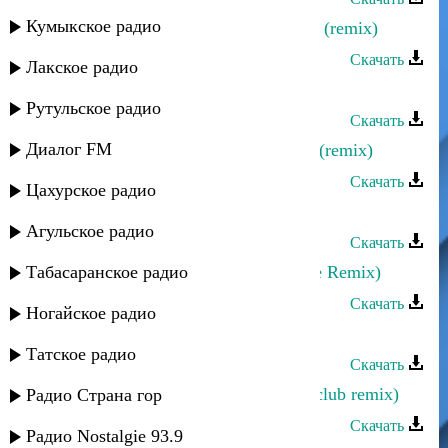
Кумыкское радио
Руслан Магомедов - Таинственная (remix)
Скачать
Лакское радио
Хпедж - Стхайриз (remix)
Рутульское радио
Скачать
Диалог FM
Эльдар Далгатов - Разбила сердце (remix)
Скачать
Цахурское радио
Dj Xenon - Лезгинка (house Remix)
Агульское радио
Скачать
Табасаранское радио
Dj Xenon - Лезгинка (Electro Dance Remix)
Скачать
Ногайское радио
Марина Алиева - Прости (Remix)
Татское радио
Скачать
Эльдар Далгатов - Я люблю тебя (club remix)
Радио Страна гор
Скачать
Радио Nostalgie 93.9