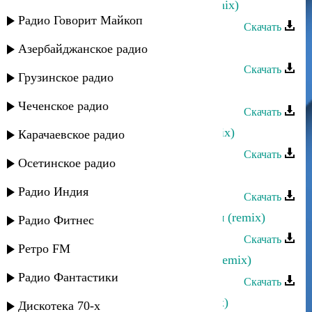
Аслан Идрисов - Моя голубка (remix)
Радио Говорит Майкоп
Скачать
Black Mura - Новая страсть (remix)
Азербайджанское радио
Скачать
Грузинское радио
Эдельвейс - Амантуб (club remix)
Чеченское радио
Скачать
Ахмед Закариев - Мои горцы (remix)
Карачаевское радио
Скачать
Осетинское радио
Аташка Умаров - Озелер (remix)
Радио Индия
Скачать
Загир Магомедов - Салам Алейкум (remix)
Радио Фитнес
Скачать
Ретро FM
Загир Магомедов - Моя равнина (remix)
Радио Фантастики
Скачать
Dag Style - Двигайте телами (remix)
Дискотека 70-х