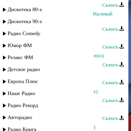
Скачать
Дискотека 80-х
Магомедрасул Курбанмагомедов - Наливай
(remix)
Дискотека 90-х
Скачать
Радио Comedy
Ахмед Ахмедов - Зульфия(remix)
Юмор ФМ
Скачать
Алик Шах-Мурадов - Иллаллах (remix)
Релакс ФМ
Скачать
Детское радио
Илья Ханукаев - Казачка (remix)
Европа Плюс
Скачать
Илья Ханукаев - Воды арыка (remix)
Наше Радио
Скачать
Радио Рекорд
Жасмин - Холодно (Remix)
Авторадио
Скачать
Жасмин - Самый любимый (Remix)
Радио Книга