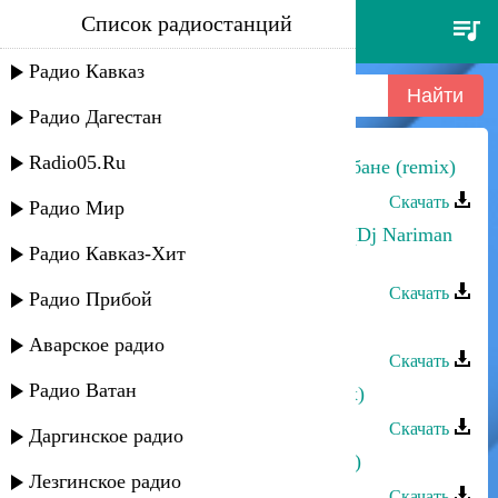
Список радиостанций
no doubt - dont-t speak (razus
remix)
Радио Кавказ
Радио Дагестан
Radio05.Ru
Эльдар Мусаев - Поппури на барабане (remix)
Скачать
Радио Мир
Шамиль Ханакаев - Огонь любви (Dj Nariman
Радио Кавказ-Хит
Remix)
Скачать
Радио Прибой
Union - Remix
Аварское радио
Скачать
Радио Ватан
Прямое попадание - Джаная (remix)
Скачать
Даргинское радио
Эльчин Кулиев - Душа поет (remix)
Лезгинское радио
Скачать