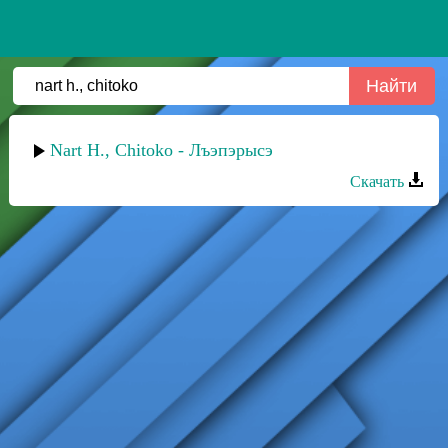
Nart H., Chitoko - Лъэпэрысэ
Скачать