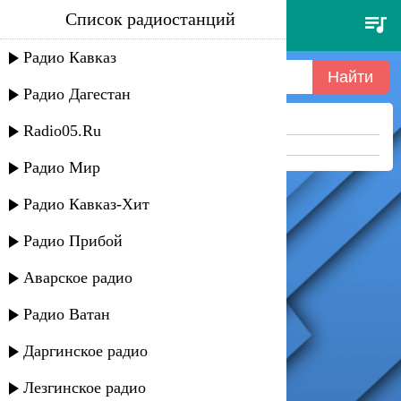
Список радиостанций
nagart - проклятие шута
Радио Кавказ
Радио Дагестан
Ничего не найдено =(
Radio05.Ru
Попробуйте укоротить запрос
Радио Мир
Радио Кавказ-Хит
Радио Прибой
Аварское радио
Радио Ватан
Даргинское радио
Лезгинское радио