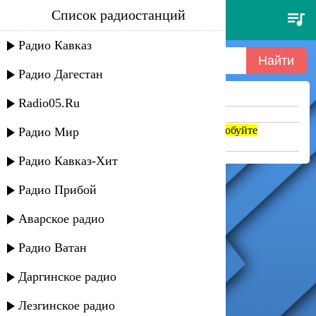
Список радиостанций
mr president - up'n away
Радио Кавказ
Радио Дагестан
Ничего не найдено =(
Radio05.Ru
Попробуйте укоротить запрос
Если название написано транслитом, попробуйте
Радио Мир
поменять на русский. abc => абц
Радио Кавказ-Хит
Радио Прибой
Аварское радио
Радио Ватан
Даргинское радио
Лезгинское радио