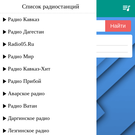
Список радиостанций
lumen - над пропастью
Радио Кавказ
Радио Дагестан
Ничего не найдено =(
Radio05.Ru
Попробуйте укоротить запрос
Радио Мир
Радио Кавказ-Хит
Радио Прибой
Аварское радио
Радио Ватан
Даргинское радио
Лезгинское радио