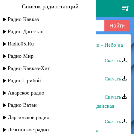
Список радиостанций
la bouche - sos
Радио Кавказ
Радио Дагестан
Radio05.Ru
Сёма Семенов и Сосо Павлиашвили - Небо на
ладони
Радио Мир
Скачать
Радио Кавказ-Хит
Яшар группа - Соседка
Скачать
Радио Прибой
Расул Рамазанов - Моя соседка
Аварское радио
Скачать
Радио Ватан
Рами Дарока, Сослан Дзуцев - Иорданская
Кафа
Даргинское радио
Скачать
Лезгинское радио
Сослан Цховребов - Я столько ждал