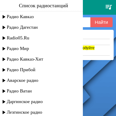
Список радиостанций
jackard - squeeze
Радио Кавказ
Радио Дагестан
Ничего не найдено =(
Radio05.Ru
Попробуйте укоротить запрос
Если название написано транслитом, попробуйте
Радио Мир
поменять на русский. abc => абц
Радио Кавказ-Хит
Радио Прибой
Аварское радио
Радио Ватан
Даргинское радио
Лезгинское радио