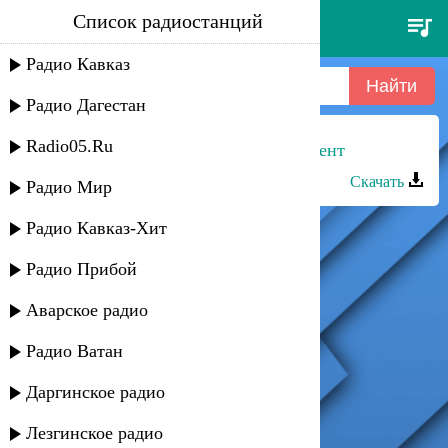
Список радиостанций
gregorian - moment of peace
Радио Кавказ
Радио Дагестан
Radio05.Ru
Гульмет и Алан - Деликатный момент
Скачать
Радио Мир
Радио Кавказ-Хит
Радио Прибой
Аварское радио
Радио Ватан
Даргинское радио
Лезгинское радио