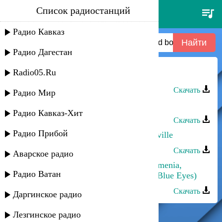
Список радиостанций
gimme gimme your lovin' (little
lady) - bad boys blue
Радио Кавказ
Радио Дагестан
Radio05.Ru
Даниэль Гарунов - Lady
Скачать
Радио Мир
Султан - Lady
Радио Кавказ-Хит
Скачать
Радио Прибой
Джамиля Гамзатова - Lady D'arbanville
Скачать
Аварское радио
The National Duduk Ensemble of Armenia,
Радио Ватан
Arshak Sahakyan) - Alagyos Acher (Blue Eyes)
Скачать
Даргинское радио
Лезгинское радио