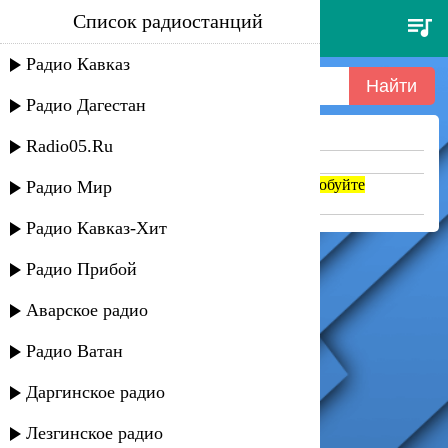
Список радиостанций
enrique iglesias - be with you
Радио Кавказ
Радио Дагестан
Ничего не найдено =(
Radio05.Ru
Попробуйте укоротить запрос
Если название написано транслитом, попробуйте
Радио Мир
поменять на русский. abc => абц
Радио Кавказ-Хит
Радио Прибой
Аварское радио
Радио Ватан
Даргинское радио
Лезгинское радио