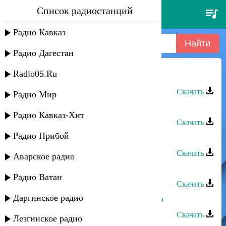
Список радиостанций
elvina - холодный ветер
Радио Кавказ
Радио Дагестан
Radio05.Ru
Сёма Семенов - Вольный ветер
Скачать
Радио Мир
Сёма Семенов - Вольный ветер
Радио Кавказ-Хит
Скачать
Радио Прибой
Назир Джамалудинов - Ветер
Скачать
Аварское радио
Тельман - Ветер любви
Радио Ватан
Скачать
Даргинское радио
Расул Сеитов - Расскажи мне ветер
Скачать
Лезгинское радио