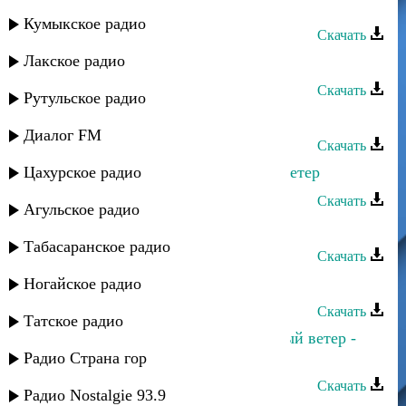
Сулик Садыков - Ветер
Кумыкское радио
Скачать
Лакское радио
- Ветер в пустыне
Скачать
Рутульское радио
Мика - Ветер
Диалог FM
Скачать
Цахурское радио
Каспий группа - Прикаспийский ветер
Скачать
Агульское радио
Ризван Омариев - Ветер любви
Табасаранское радио
Скачать
Марианна - Ветер разлук
Ногайское радио
Скачать
Татское радио
Сергей Ильясафов - Прикаспийскый ветер -
Дагестан
Радио Страна гор
Скачать
Радио Nostalgie 93.9