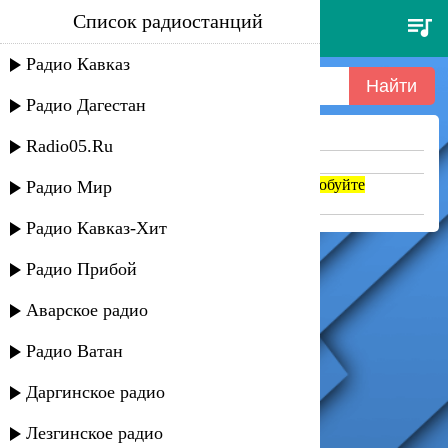
Список радиостанций
dua lipa - don't start now
Радио Кавказ
Радио Дагестан
Ничего не найдено =(
Radio05.Ru
Попробуйте укоротить запрос
Если название написано транслитом, попробуйте
Радио Мир
поменять на русский. abc => абц
Радио Кавказ-Хит
Радио Прибой
Аварское радио
Радио Ватан
Даргинское радио
Лезгинское радио