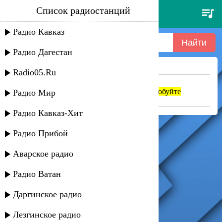
Список радиостанций
dr alban - it's my life
Радио Кавказ
Радио Дагестан
Ничего не найдено =(
Radio05.Ru
Попробуйте укоротить запрос
Если название написано транслитом, попробуйте
Радио Мир
поменять на русский. abc => абц
Радио Кавказ-Хит
Радио Прибой
Аварское радио
Радио Ватан
Даргинское радио
Лезгинское радио