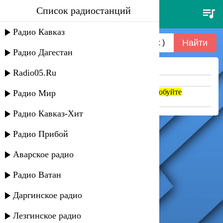
Список радиостанций
dj ilham - digidi digidi (dj proale
2026mix )
Радио Кавказ
Радио Дагестан
Ничего не найдено =(
Radio05.Ru
Попробуйте укоротить запрос
Если название написано транслитом, попробуйте
Радио Мир
поменять на русский. abc => абц
Радио Кавказ-Хит
Радио Прибой
Аварское радио
Радио Ватан
Даргинское радио
Лезгинское радио