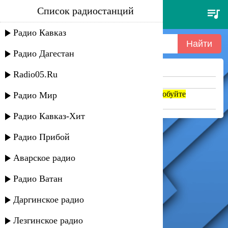
Список радиостанций
dj bobo - keep on dancing
Радио Кавказ
Радио Дагестан
Ничего не найдено =(
Radio05.Ru
Попробуйте укоротить запрос
Если название написано транслитом, попробуйте
Радио Мир
поменять на русский. abc => абц
Радио Кавказ-Хит
Радио Прибой
Аварское радио
Радио Ватан
Даргинское радио
Лезгинское радио