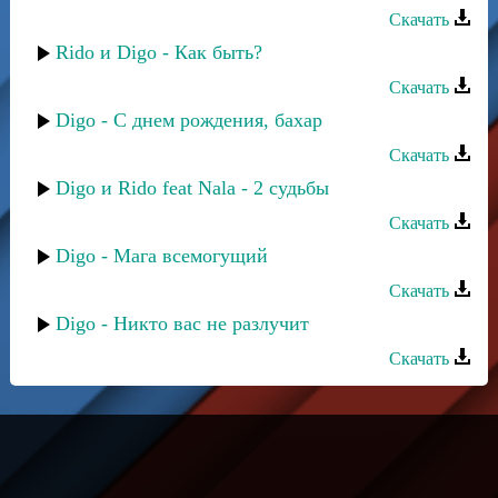
Скачать
Rido и Digo - Как быть?
Скачать
Digo - С днем рождения, бахар
Скачать
Digo и Rido feat Nala - 2 судьбы
Скачать
Digo - Мага всемогущий
Скачать
Digo - Никто вас не разлучит
Скачать