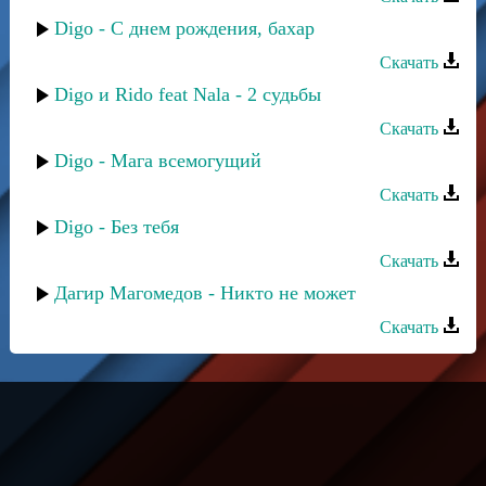
Digo - С днем рождения, бахар
Скачать
Digo и Rido feat Nala - 2 судьбы
Скачать
Digo - Мага всемогущий
Скачать
Digo - Без тебя
Скачать
Дагир Магомедов - Никто не может
Скачать