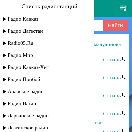
Список радиостанций
davran - скучаю
Радио Кавказ
Радио Дагестан
Radio05.Ru
Тимур Габибулаев и Джамиля Джамалудинова
- Я скучаю
Радио Мир
Скачать
Радио Кавказ-Хит
Рафига - Скучаю по тебе
Скачать
Радио Прибой
Амир Мухтаров - Скучаю
Аварское радио
Скачать
Радио Ватан
Rido - Я скучаю, мама
Скачать
Даргинское радио
Руслан Абдусаламов - Скучаю по тебе
Лезгинское радио
Скачать