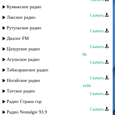
Кумыкское радио
Альбина Салимгереева - Скучаю
Скачать
Лакское радио
Ахмед Закариев - Я скучаю
Рутульское радио
Скачать
Диалог FM
Загир Магомедов - Скучаю
Скачать
Цахурское радио
Мадани Ибрагимов - Скучаю по тебе
Агульское радио
Скачать
Табасаранское радио
Руслан Аджиев - Скучаю
Скачать
Ногайское радио
Санижат Султанова - Я скучаю по тебе
Татское радио
Скачать
Хадижат Ибрагимова - Скучаю
Радио Страна гор
Скачать
Радио Nostalgie 93.9