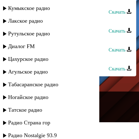
Эльмира Валиева - Одинокая
Кумыкское радио
Скачать
Лакское радио
Danial - Для не
Скачать
Рутульское радио
Danial - На расстоянии
Диалог FM
Скачать
Цахурское радио
Danial - Заира
Скачать
Агульское радио
Табасаранское радио
---
Ногайское радио
Русское радио
Татское радио
Радио Страна гор
Радио Nostalgie 93.9