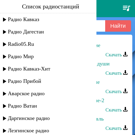
Список радиостанций
danial - всё также одинок
Радио Кавказ
Радио Дагестан
Radio05.Ru
Асадула Хирамагомедов - Одинокие
Скачать
Радио Мир
Даниэль Гарунов - Блюз одинокой души
Радио Кавказ-Хит
Скачать
Радио Прибой
Джанибек Рамазанов - Одиноко мне
Скачать
Аварское радио
Джанибек Рамазанов - Одиноко мне-2
Радио Ватан
Скачать
Даргинское радио
Гусейн Манапов - Одинокий журавль
Скачать
Лезгинское радио