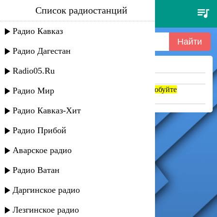
Список радиостанций
clair - gilbert o'sullivan
Радио Кавказ
Радио Дагестан
Ничего не найдено =(
Radio05.Ru
Попробуйте укоротить запрос
Если название написано транслитом, попробуйте
Радио Мир
поменять на русский. abc => абц
Радио Кавказ-Хит
Радио Прибой
Аварское радио
Радио Ватан
Даргинское радио
Лезгинское радио