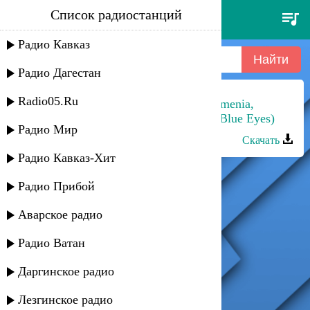
Список радиостанций
chinese eyes - fancy
Радио Кавказ
Радио Дагестан
Radio05.Ru
The National Duduk Ensemble of Armenia,
Arshak Sahakyan) - Alagyos Acher (Blue Eyes)
Радио Мир
Скачать
Радио Кавказ-Хит
Радио Прибой
Аварское радио
Радио Ватан
Даргинское радио
Лезгинское радио