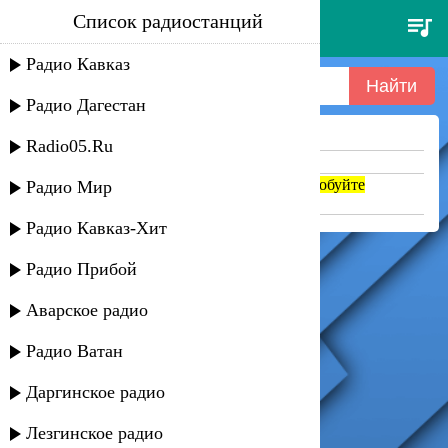
Список радиостанций
cappella, mike candys - move on
baby
Радио Кавказ
Радио Дагестан
Ничего не найдено =(
Radio05.Ru
Попробуйте укоротить запрос
Если название написано транслитом, попробуйте
Радио Мир
поменять на русский. abc => абц
Радио Кавказ-Хит
Радио Прибой
Аварское радио
Радио Ватан
Даргинское радио
Лезгинское радио