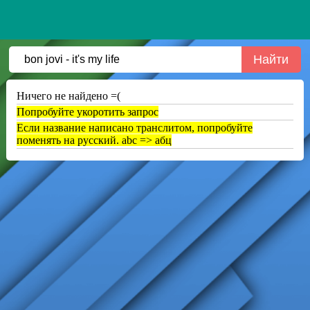
Ничего не найдено =(
Попробуйте укоротить запрос
Если название написано транслитом, попробуйте
поменять на русский. abc => абц