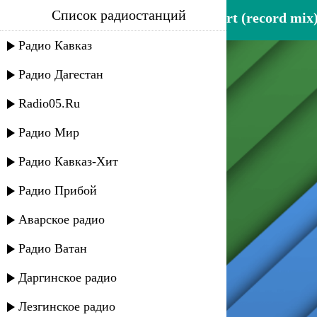
Список радиостанций
benassi brothers - hit my heart (record mix
Радио Кавказ
Радио Дагестан
Radio05.Ru
Радио Мир
Радио Кавказ-Хит
Радио Прибой
Аварское радио
Радио Ватан
Даргинское радио
Лезгинское радио