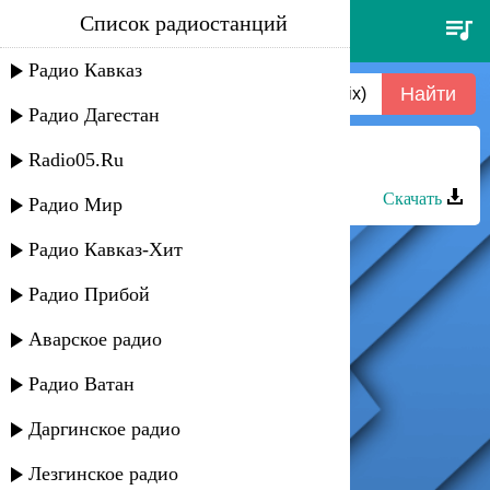
Список радиостанций
ben delay - i never felt so right
(record mix)
Радио Кавказ
Радио Дагестан
Radio05.Ru
Шадвал группа - Михьи ашкъи
Скачать
Радио Мир
Радио Кавказ-Хит
Радио Прибой
Аварское радио
Радио Ватан
Даргинское радио
Лезгинское радио