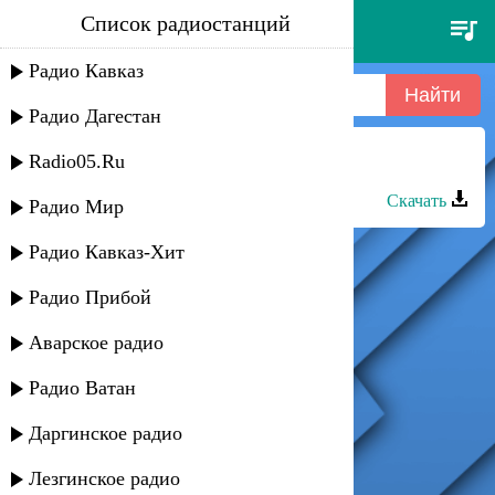
Список радиостанций
ballet dancer - the twins
Радио Кавказ
Радио Дагестан
Radio05.Ru
Dj Nariman - Dagestan dancer
Скачать
Радио Мир
Радио Кавказ-Хит
Радио Прибой
Аварское радио
Радио Ватан
Даргинское радио
Лезгинское радио