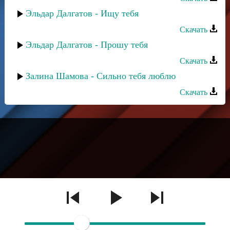
Эльдар Далгатов - Ищу тебя
Скачать
Эльдар Далгатов - Прошу тебя
Скачать
Залина Шамова - Сильно тебя люблю
Скачать