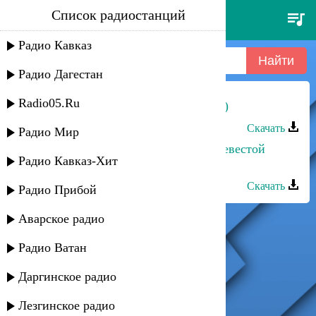
Список радиостанций
alkhana - стала я другая
Радио Кавказ
Радио Дагестан
Radio05.Ru
Оксана Ибрагимова - Дада (другая)
Скачать
Радио Мир
Рейсан Магомедкеримов - Моей невестой
Радио Кавказ-Хит
стала милая
Скачать
Радио Прибой
Аварское радио
Радио Ватан
Даргинское радио
Лезгинское радио