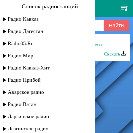
Список радиостанций
alan walker - faded
Радио Кавказ
Радио Дагестан
Radio05.Ru
Гульмет и Алан - Деликатный момент
Скачать
Радио Мир
Радио Кавказ-Хит
Радио Прибой
Аварское радио
Радио Ватан
Даргинское радио
Лезгинское радио