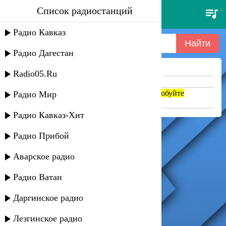
Список радиостанций
adriano capilos - adrian copilul
minune
Радио Кавказ
Радио Дагестан
Ничего не найдено =(
Radio05.Ru
Попробуйте укоротить запрос
Если название написано транслитом, попробуйте
Радио Мир
поменять на русский. abc => абц
Радио Кавказ-Хит
Радио Прибой
Аварское радио
Радио Ватан
Даргинское радио
Лезгинское радио