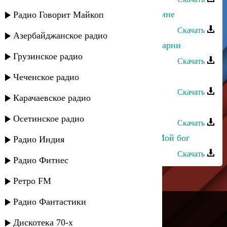
Магомедтамир Синдиков - О Сталине
Радио Говорит Майкоп
Скачать
Азербайджанское радио
Эмиль Гыстаров - Габахчельские парни
Грузинское радио
Скачать
5-й Квадрат и Прямой - Лето
Чеченское радио
Скачать
Карачаевское радио
5-й квадрат - Дабы имя не остыло
Осетинское радио
Скачать
5-й квадрат и Муксин Камалов - Мой бог
Радио Индия
Скачать
Радио Фитнес
Ретро FM
---
Радио Фантастики
Русское радио
Дискотека 70-х