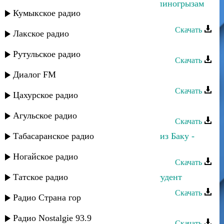
Прямой, Negd pul, 5-й квадрат - Спиногрызам
Кумыкское радио
конец
Скачать
Лакское радио
5-й квадрат - И раз и два
Рутульское радио
Скачать
Диалог FM
5-й квадрат - Леди на танцполе
Скачать
Цахурское радио
5-й квадрат - Красивые глаза
Агульское радио
Скачать
Табасаранское радио
Махачкалинские бродяги и Парни из Баку -
Однажды на Кавказе
Ногайское радио
Скачать
Татское радио
5 квадрат feat Эльдар Иразиев - Студент
Скачать
Радио Страна гор
5-й квадрат - И раз и два
Радио Nostalgie 93.9
Скачать