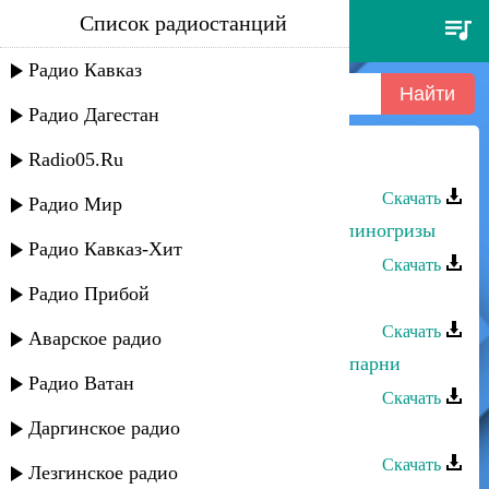
Список радиостанций
5-й квадрат - парни из стали
Радио Кавказ
Радио Дагестан
Radio05.Ru
5-й квадрат - Парни из стали
Скачать
Радио Мир
Прямой, Negd pul, 5-й квадрат - Спиногризы
Радио Кавказ-Хит
Скачать
Радио Прибой
АСАР группа - Парни гор
Скачать
Аварское радио
Эльмира Меджидова - Кумыкские парни
Радио Ватан
Скачать
Даргинское радио
5-й квадрат - 4 пацана
Скачать
Лезгинское радио