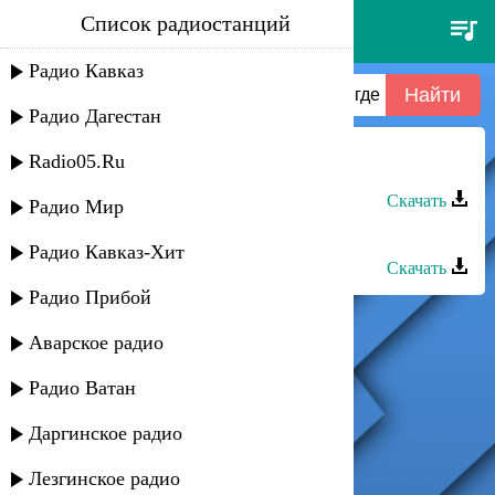
Список радиостанций
-?unknown?- - gayazov$
brother$ - там, где кайф 2024
Радио Кавказ
Радио Дагестан
Radio05.Ru
Тамара Гарибова - Улетаем в кайф
Скачать
Радио Мир
ЭGO - Лютый кайф
Радио Кавказ-Хит
Скачать
Радио Прибой
Аварское радио
Радио Ватан
Даргинское радио
Лезгинское радио