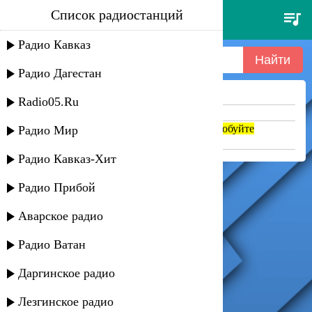
Список радиостанций
- pendulum - painkiller
Радио Кавказ
Радио Дагестан
Ничего не найдено =(
Radio05.Ru
Попробуйте укоротить запрос
Если название написано транслитом, попробуйте
Радио Мир
поменять на русский. abc => абц
Радио Кавказ-Хит
Радио Прибой
Аварское радио
Радио Ватан
Даргинское радио
Лезгинское радио