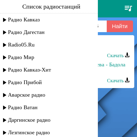
Список радиостанций
(n) фенистил 1 - ребенок сеть!!!
june 26
Радио Кавказ
Радио Дагестан
Radio05.Ru
Дадай Курбанакаев - Ребенок
Скачать
Радио Мир
Фати Царикаева, Альбина Царикаева - Бадола
Радио Кавказ-Хит
(Ребёнок, дитя)
Скачать
Радио Прибой
Аварское радио
Радио Ватан
Даргинское радио
Лезгинское радио