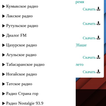
Магомедтамир Синдиков - Наше время
Кумыкское радио
Скачать
Лакское радио
X-92 - Наше направление
Скачать
Рутульское радио
Хасан - Наше лето
Диалог FM
Скачать
Цахурское радио
Ислам & Карина Киш - Ди нэсып (Наше
счастье)
Агульское радио
Скачать
Табасаранское радио
Tural Everest, Fariz Fortuna - Наше лето
Скачать
Ногайское радио
Татское радио
---
Радио Страна гор
Русское радио
Радио Nostalgie 93.9