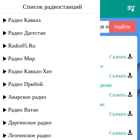
Список радиостанций
(n) отель дипломат спб -
промокод наше new !!! aug 25
Радио Кавказ
Радио Дагестан
Radio05.Ru
Эме Эмеев - Наше счастье
Скачать
Радио Мир
Абусуфиян Тагиров - Где наше лето
Радио Кавказ-Хит
Скачать
Радио Прибой
Джамиля Джамалодинова - Наше время
Скачать
Аварское радио
Марат Гаджимурзаев - Наше счастье
Радио Ватан
Скачать
Даргинское радио
Руслан Атаев - Наше счастье
Скачать
Лезгинское радио