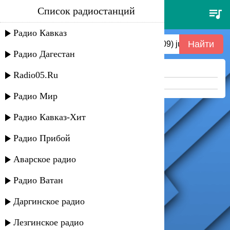
Список радиостанций
(n) оби - сезонная распродажа
(до 03.09) july 25
Радио Кавказ
Радио Дагестан
Ничего не найдено =(
Radio05.Ru
Попробуйте укоротить запрос
Радио Мир
Радио Кавказ-Хит
Радио Прибой
Аварское радио
Радио Ватан
Даргинское радио
Лезгинское радио