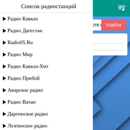
Список радиостанций
(n) нацпроект бас - технологии
на высоте сеть!!! june 26
Радио Кавказ
Радио Дагестан
Ничего не найдено =(
Radio05.Ru
Попробуйте укоротить запрос
Радио Мир
Радио Кавказ-Хит
Радио Прибой
Аварское радио
Радио Ватан
Даргинское радио
Лезгинское радио