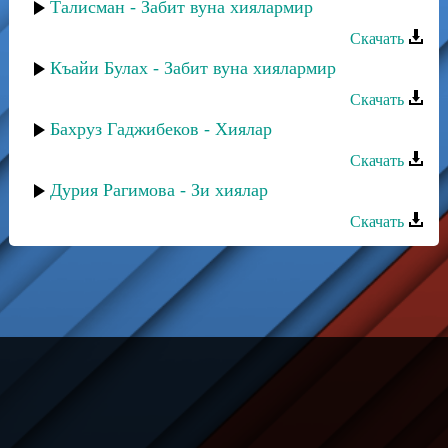
Талисман - Забит вуна хиялармир
Скачать
Къайи Булах - Забит вуна хиялармир
Скачать
Бахруз Гаджибеков - Хиялар
Скачать
Дурия Рагимова - Зи хиялар
Скачать